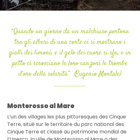
“Quando un giorno da un malchiuso portone
tra gli alberi di una corte ci si mostrano i
gialli dei limoni; e il gelo dei cuore si sfa, e in
petto ci scrosciano le loro canzoni le trombe
d’oro della solarità”
(
Eugenio Montale)
Monterosso al Mare
L’un des villages les plus pittoresques des Cinque
Terre, situé sur le territoire du parc national des
Cinque Terre et classé au patrimoine mondial de
l’Unesco, la ville de Monterosso al Mare a des