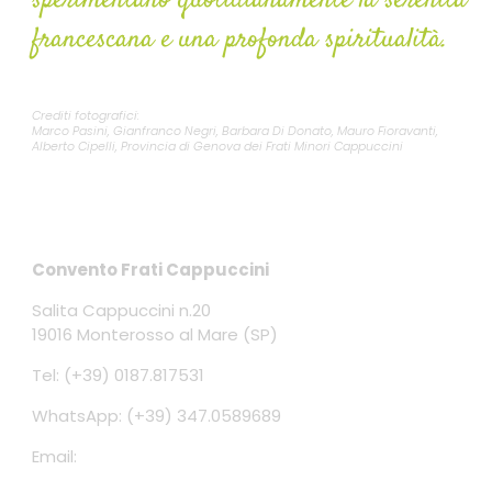
sperimentano quotidianamente la serenità
francescana e una profonda spiritualità.
Crediti fotografici:
Marco Pasini, Gianfranco Negri, Barbara Di Donato, Mauro Fioravanti,
Alberto Cipelli, Provincia di Genova dei Frati Minori Cappuccini
Contatti
Convento Frati Cappuccini
Salita Cappuccini n.20
19016 Monterosso al Mare (SP)
Tel: (+39) 0187.817531
WhatsApp: (+39) 347.0589689
Email:
conventomonterosso@gmail.com