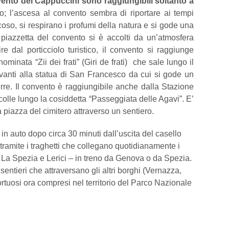
vento dei Cappuccini
sono raggiungibili soltanto a
; l’ascesa al convento sembra di riportare ai tempi
icoso, si respirano i profumi della natura e si gode una
 piazzetta del convento si è accolti da un’atmosfera
re dal porticciolo turistico, il convento si raggiunge
inata “Zii dei frati” (Giri de frati) che sale lungo il
vanti alla statua di San Francesco da cui si gode un
re. Il convento è raggiungibile anche dalla Stazione
colle lungo la cosiddetta “Passeggiata delle Agavi”. E’
 piazza del cimitero attraverso un sentiero.
in auto dopo circa 30 minuti dall’uscita del casello
 tramite i traghetti che collegano quotidianamente i
 La Spezia e Lerici – in treno da Genova o da Spezia.
sentieri che attraversano gli altri borghi (Vernazza,
rtuosi ora compresi nel territorio del Parco Nazionale