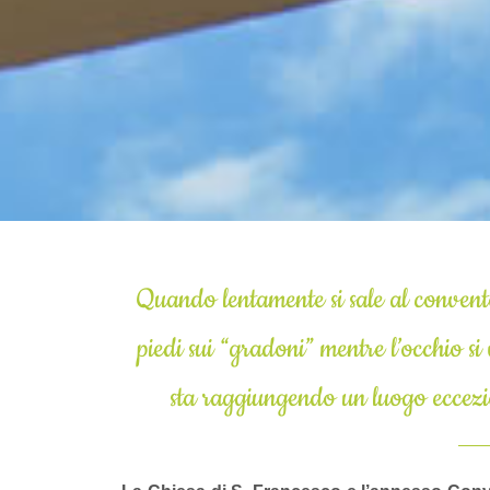
Quando lentamente si sale al convent
piedi sui “gradoni” mentre l’occhio si 
sta raggiungendo un luogo eccezion