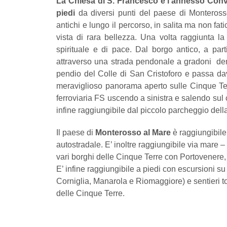
La Chiesa di S. Francesco e l’annesso Con
piedi
da diversi punti del paese di Monterosso
antichi e lungo il percorso, in salita ma non fat
vista di rara bellezza. Una volta raggiunta la
spirituale e di pace. Dal borgo antico, a parti
attraverso una strada pendonale a gradoni denom
pendio del Colle di San Cristoforo e passa da
meraviglioso panorama aperto sulle Cinque Ter
ferroviaria FS uscendo a sinistra e salendo sul 
infine raggiungibile dal piccolo parcheggio della
Il paese di
Monterosso al Mare
è raggiungibile 
autostradale. E’ inoltre raggiungibile via mare –
vari borghi delle Cinque Terre con Portovenere,
E’ infine raggiungibile a piedi con escursioni su 
Corniglia, Manarola e Riomaggiore) e sentieri to
delle Cinque Terre.