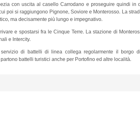
zia con uscita al casello Carrodano e proseguire quindi in 
cui poi si raggiungono Pignone, Soviore e Monterosso. La stra
istico, ma decisamente più lungo e impegnativo.
rivare e spostarsi fra le Cinque Terre. La stazione di Montero
li e Intercity.
n servizio di battelli di linea collega regolarmente il bor
tono battelli turistici anche per Portofino ed altre località.