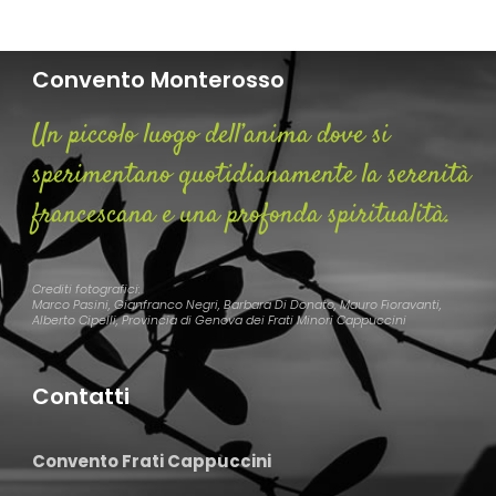
Convento Monterosso
Un piccolo luogo dell’anima dove si
sperimentano quotidianamente la serenità
francescana e una profonda spiritualità.
Crediti fotografici:
Marco Pasini, Gianfranco Negri, Barbara Di Donato, Mauro Fioravanti,
Alberto Cipelli, Provincia di Genova dei Frati Minori Cappuccini
Contatti
Convento Frati Cappuccini