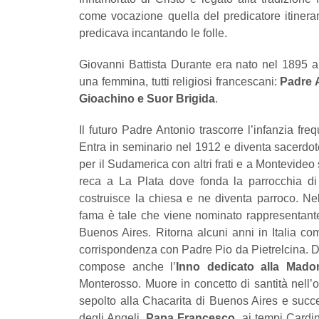
come vocazione quella del predicatore itineran
predicava incantando le folle.
Giovanni Battista Durante era nato nel 1895 a 
una femmina, tutti religiosi francescani:
Padre 
Gioachino e Suor Brigida
.
Il futuro Padre Antonio trascorre l’infanzia fr
Entra in seminario nel 1912 e diventa sacerdo
per il Sudamerica con altri frati e a Montevideo
reca a La Plata dove fonda la parrocchia di 
costruisce la chiesa e ne diventa parroco. Ne
fama è tale che viene nominato rappresentante
Buenos Aires. Ritorna alcuni anni in Italia co
corrispondenza con Padre Pio da Pietrelcina. D
compose anche l’
Inno dedicato alla Mado
Monterosso. Muore in concetto di santità nell’
sepolto alla Chacarita di Buenos Aires e succ
degli Angeli.
Papa Francesco
, ai tempi Cardi