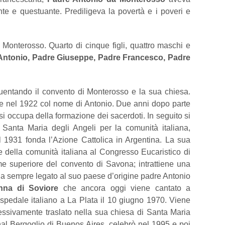
te e questuante. Prediligeva la povertà e i poveri e
Monterosso. Quarto di cinque figli, quattro maschi e
Antonio, Padre Giuseppe, Padre Francesco, Padre
equentando il convento di Monterosso e la sua chiesa.
te nel 1922 col nome di Antonio. Due anni dopo parte
 si occupa della formazione dei sacerdoti. In seguito si
Santa Maria degli Angeli per la comunità italiana,
l 1931 fonda l’Azione Cattolica in Argentina. La sua
 della comunità italiana al Congresso Eucaristico di
me superiore del convento di Savona; intrattiene una
a sempre legato al suo paese d’origine padre Antonio
nna di Soviore
che ancora oggi viene cantato a
ospedale italiano a La Plata il 10 giugno 1970. Viene
essivamente traslato nella sua chiesa di Santa Maria
nal Bergoglio di Buenos Aires, celebrò nel 1995 e poi