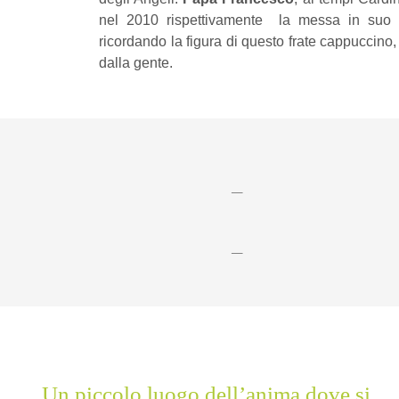
nel 2010 rispettivamente la messa in suo s
ricordando la figura di questo frate cappuccino,
dalla gente.
—
—
Convento Monterosso
Un piccolo luogo dell’anima dove si