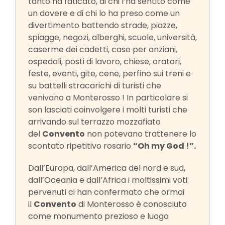
tanto ha faticato, di chi l’ha sentito come
un dovere e di chi lo ha preso come un
divertimento battendo strade, piazze,
spiagge, negozi, alberghi, scuole, università,
caserme dei cadetti, case per anziani,
ospedali, posti di lavoro, chiese, oratori,
feste, eventi, gite, cene, perfino sui treni e
su battelli stracarichi di turisti che
venivano a Monterosso ! In particolare si
son lasciati coinvolgere i molti turisti che
arrivando sul terrazzo mozzafiato
del
Convento
non potevano trattenere lo
scontato ripetitivo rosario
“Oh my God !”.
Dall’Europa, dall’America del nord e sud,
dall’Oceania e dall’Africa i moltissimi voti
pervenuti ci han confermato che ormai
il
Convento
di Monterosso è conosciuto
come monumento prezioso e luogo