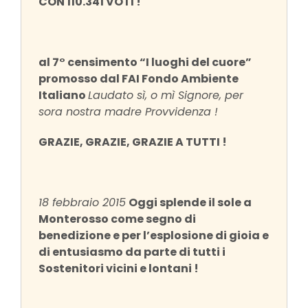
CON
110.341 VOTI !
al 7° censimento “I luoghi del cuore”
promosso dal FAI Fondo Ambiente
Italiano
Laudato sì, o mì Signore, per
sora nostra madre Provvidenza !
GRAZIE, GRAZIE, GRAZIE A TUTTI !
18 febbraio 2015
Oggi splende il sole a
Monterosso come segno di
benedizione e per l’esplosione di gioia e
di entusiasmo da parte di tutti i
Sostenitori vicini e lontani !