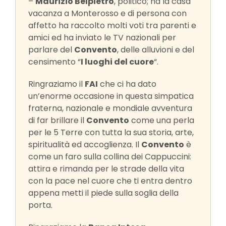
–
Maurizio Belpietro
, politico; ha la casa
vacanza a Monterosso e di persona con
affetto ha raccolto molti voti tra parenti e
amici ed ha inviato le TV nazionali per
parlare del
Convento
, delle alluvioni e del
censimento “
I luoghi del cuore
“.
Ringraziamo il
FAI
che ci ha dato
un’enorme occasione in questa simpatica
fraterna, nazionale e mondiale avventura
di far brillare il
Convento
come una perla
per le 5 Terre con tutta la sua storia, arte,
spiritualità ed accoglienza. Il
Convento
è
come un faro sulla collina dei Cappuccini:
attira e rimanda per le strade della vita
con la pace nel cuore che ti entra dentro
appena metti il piede sulla soglia della
porta.