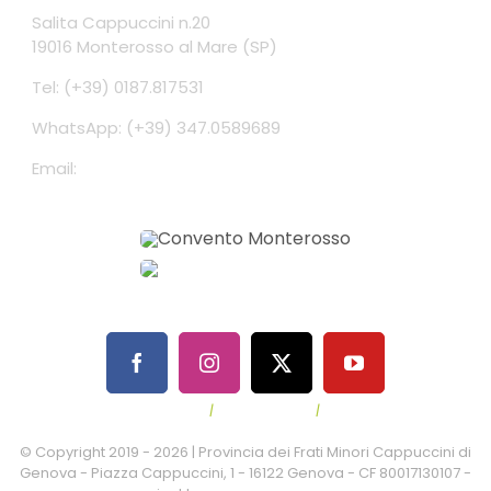
Salita Cappuccini n.20
19016 Monterosso al Mare (SP)
Tel: (+39) 0187.817531
WhatsApp: (+39) 347.0589689
Email:
conventomonterosso@gmail.com
Privacy Policy
|
Cookie Policy
|
Contatti
© Copyright 2019 -
2026 | Provincia dei Frati Minori Cappuccini di
Genova - Piazza Cappuccini, 1 - 16122 Genova - CF 80017130107 -