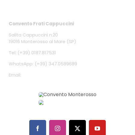
Contatti
Convento Frati Cappuccini
Salita Cappuccini n.20
19016 Monterosso al Mare (SP)
Tel: (+39) 0187.817531
WhatsApp: (+39) 347.0589689
Email:
conventomonterosso@gmail.com