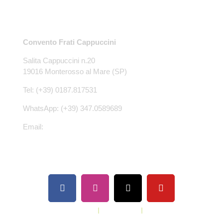
Contatti
Convento Frati Cappuccini
Salita Cappuccini n.20
19016 Monterosso al Mare (SP)
Tel: (+39) 0187.817531
WhatsApp: (+39) 347.0589689
Email:
conventomonterosso@gmail.com
Privacy Policy
|
Cookie Policy
|
Contatti