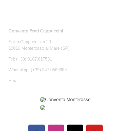
Contatti
Convento Frati Cappuccini
Salita Cappuccini n.20
19016 Monterosso al Mare (SP)
Tel: (+39) 0187.817531
WhatsApp: (+39) 347.0589689
Email:
conventomonterosso@gmail.com