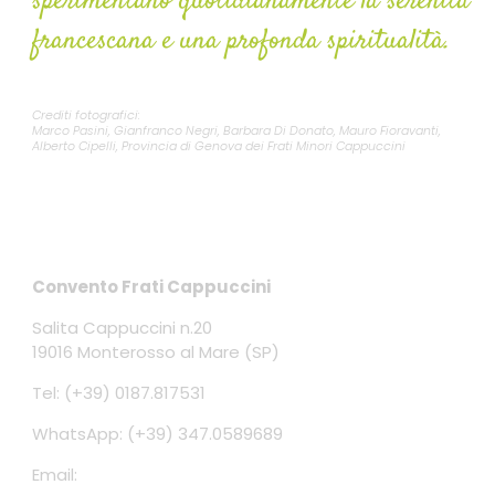
sperimentano quotidianamente la serenità
francescana e una profonda spiritualità.
Crediti fotografici:
Marco Pasini, Gianfranco Negri, Barbara Di Donato, Mauro Fioravanti,
Alberto Cipelli, Provincia di Genova dei Frati Minori Cappuccini
Contatti
Convento Frati Cappuccini
Salita Cappuccini n.20
19016 Monterosso al Mare (SP)
Tel: (+39) 0187.817531
WhatsApp: (+39) 347.0589689
Email:
conventomonterosso@gmail.com