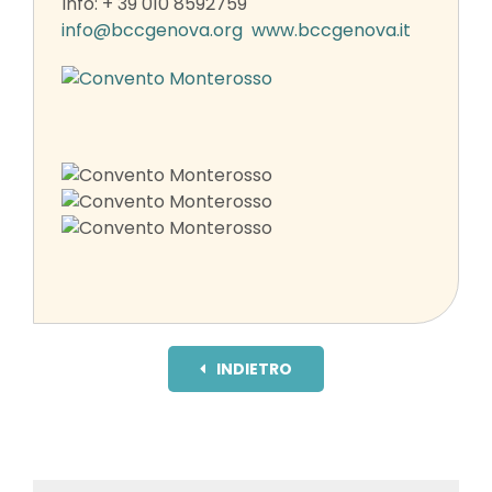
Info: + 39 010 8592759
info@bccgenova.org
www.bccgenova.it
INDIETRO