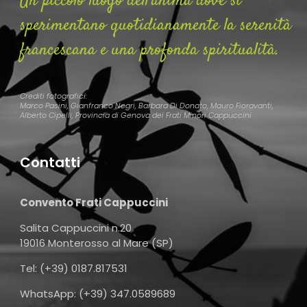
Un piccolo luogo dell’anima dove si
sperimentano quotidianamente la serenità
francescana e una profonda spiritualità.
Crediti fotografici:
Marco Pasini, Gianfranco Negri, Barbara Di Donato, Mauro Fioravanti,
Alberto Cipelli, Provincia di Genova dei Frati Minori Cappuccini
Contatti
Convento Frati Cappuccini
Salita Cappuccini n.20
19016 Monterosso al Mare (SP)
Tel: (+39) 0187.817531
WhatsApp: (+39) 347.0589689